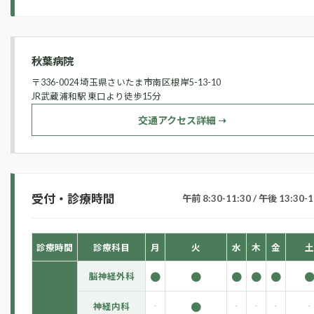
秋葉病院
〒336-0024 埼玉県さいたま市南区根岸5-13-10
JR武蔵浦和駅 東口より徒歩15分
交通アクセス詳細 ➝
受付・診療時間
午前 8:30-11:30 / 午後 13:30-1
診療時間
診療科目
月
火
水
木
金
土
●
●
●
●
●
脳神経外科
-
●
-
-
-
-
神経内科