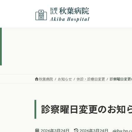
コ
ナ
ン
ビ
テ
ゲ
ン
ー
ツ
シ
へ
ョ
ス
ン
キ
に
ッ
移
プ
動
秋葉病院
お知らせ
休診・診療日変更
診察曜日変更
診察曜日変更のお知
最
2026年3月24日
2026年3月24日
akiba-hp.