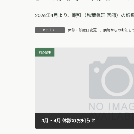
終
更
2026年4月より、眼科（秋葉眞理 医師）の診
新
日
時
休診・診療日変更
、
病院からのお知ら
カテゴリー
:
前の記事
3月・4月 休診のお知らせ
2026年3月23日