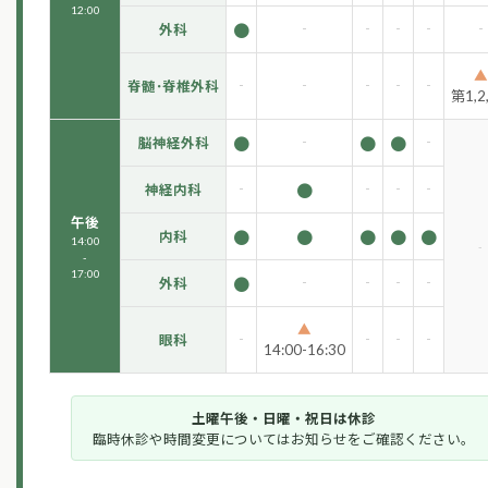
12:00
●
-
-
-
-
-
外科
▲
-
-
-
-
-
脊髄･脊椎外科
第1,2,
●
-
●
●
-
脳神経外科
-
●
-
-
-
神経内科
午後
●
●
●
●
●
内科
14:00
-
-
17:00
●
-
-
-
-
外科
▲
-
-
-
-
眼科
14:00-16:30
土曜午後・日曜・祝日は休診
臨時休診や時間変更についてはお知らせをご確認ください。