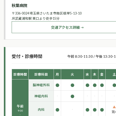
秋葉病院
〒336-0024 埼玉県さいたま市南区根岸5-13-10
JR武蔵浦和駅 東口より徒歩15分
交通アクセス詳細 ➝
受付・診療時間
午前 8:30-11:30 / 午後 13:30-1
診療時間
診療科目
月
火
水
木
金
土
●
●
●
●
●
脳神経外科
-
●
-
-
-
-
神経内科
午前
▲
●
-
●
●
●
内科
9:00
第
-