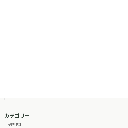
6月24日（水） 高橋医師 午後休診のお知
休診・診療日変更
らせ
2026年6月22日
6月22日（月） 森医師休診のお知らせ
休診・診療日変更
2026年6月22日
6月17日（水） 高橋医師 午後休診のお知
休診・診療日変更
らせ
2026年6月16日
カテゴリー
予防接種