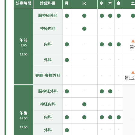
診療時間
診療科目
月
火
水
木
金
土
●
●
●
●
●
脳神経外科
-
●
-
-
-
-
神経内科
午前
▲
●
-
●
●
●
内科
9:00
第
-
12:00
●
-
-
-
-
-
外科
▲
-
-
-
-
-
脊髄･脊椎外科
第1,2,
●
-
●
●
-
脳神経外科
-
●
-
-
-
神経内科
午後
●
●
●
●
●
内科
14:00
-
-
17:00
●
-
-
-
-
外科